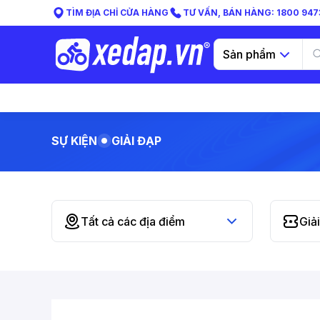
TÌM ĐỊA CHỈ CỬA HÀNG
TƯ VẤN, BÁN HÀNG: 1800 9473
Sản phẩm
SỰ KIỆN
GIẢI ĐẠP
Tất cả các địa điểm
Giả