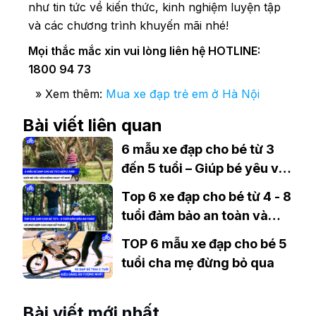
như tin tức về kiến thức, kinh nghiệm luyện tập
và các chương trình khuyến mãi nhé!
Mọi thắc mắc xin vui lòng liên hệ HOTLINE:
1800 94 73
» Xem thêm:
Mua xe đạp trẻ em ở Hà Nội
Bài viết liên quan
6 mẫu xe đạp cho bé từ 3
đến 5 tuổi – Giúp bé yêu vận
động ngay từ nhỏ
Top 6 xe đạp cho bé từ 4 - 8
tuổi đảm bảo an toàn và
phù hợp với mọi sở thích
TOP 6 mẫu xe đạp cho bé 5
tuổi cha mẹ đừng bỏ qua
Bài viết mới nhất