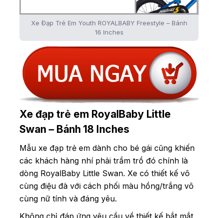
Xe Đạp Trẻ Em Youth ROYALBABY Freestyle – Bánh
16 Inches
Xe đạp trẻ em RoyalBaby Little
Swan – Bánh 18 Inches
Mẫu xe đạp trẻ em dành cho bé gái cũng khiến
các khách hàng nhí phải trầm trồ đó chính là
dòng RoyalBaby Little Swan. Xe có thiết kế vô
cùng điệu đà với cách phối màu hồng/trắng vô
cùng nữ tính và đáng yêu.
Không chỉ đáp ứng yêu cầu về thiết kế bắt mắt