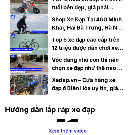
tuổi bền đẹp, giá phải
chăng
Shop Xe Đạp Tại 460 Minh
Khai, Hai Bà Trưng, Hà Nội
Cháy Hàng Với 8 Mẫu Xe
Top 5 xe đạp cao cấp trên
Hot Nhất Năm Nay
12 triệu được dân chơi xe
đạp đánh giá cao nhất năm
Vóc dáng nhỏ con thì nên
chọn xe đạp như thế nào và
đây là điều bất ngờ
Xedap.vn – Cửa hàng xe
đạp ở Biên Hòa uy tín, giá
tốt
Hướng dẫn lắp ráp xe đạp
Xem thêm video