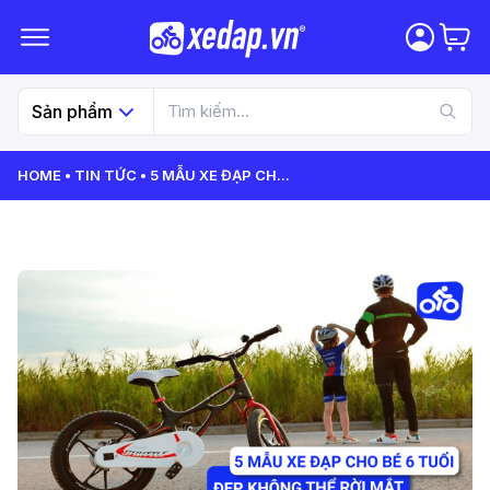
Sản phẩm
HOME
TIN TỨC
5 MẪU XE ĐẠP CH
...