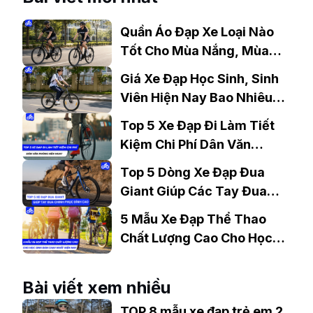
Quần Áo Đạp Xe Loại Nào
Tốt Cho Mùa Nắng, Mùa
Mưa?
Giá Xe Đạp Học Sinh, Sinh
Viên Hiện Nay Bao Nhiêu?
Gợi Ý Mẫu Đáng Mua
Top 5 Xe Đạp Đi Làm Tiết
Kiệm Chi Phí Dân Văn
Phòng Nên Mua?
Top 5 Dòng Xe Đạp Đua
Giant Giúp Các Tay Đua
Chinh Phục Đỉnh Cao
5 Mẫu Xe Đạp Thể Thao
Chất Lượng Cao Cho Học
Sinh Bán Chạy Nhất Hiện
Nay
Bài viết xem nhiều
TOP 8 mẫu xe đạp trẻ em 2