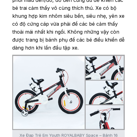
phối màu đen/đỏ, đỏ đen cũng đủ để khiến các
bé trai cảm thấy vô cùng thích thú. Xe có bộ
khung hợp kim nhôm siêu bền, siêu nhẹ, yên xe
có độ cứng cáp vừa phải để các bé cảm thấy
thoải mái nhất khi ngồi. Không những vậy còn
được trang bị bánh phụ để các bé điều khiển dễ
dàng hơn khi lần đầu tập xe.
Xe Đạp Trẻ Em Youth ROYALBABY Space – Bánh 16